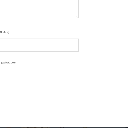
οπος
σχολιάσω.