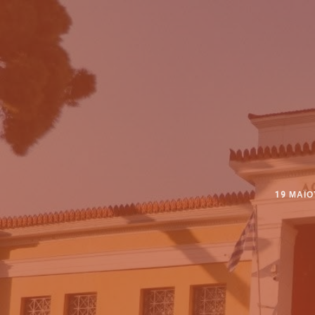
19 ΜΑΪ́