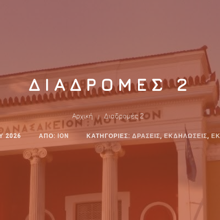
ΔΙΑΔΡΟΜΈΣ 2
Αρχική
Διαδρομές 2
/
ΟΥ 2026
ΑΠΌ:
ION
ΚΑΤΗΓΟΡΊΕΣ:
ΔΡΆΣΕΙΣ
,
ΕΚΔΗΛΏΣΕΙΣ
,
Ε